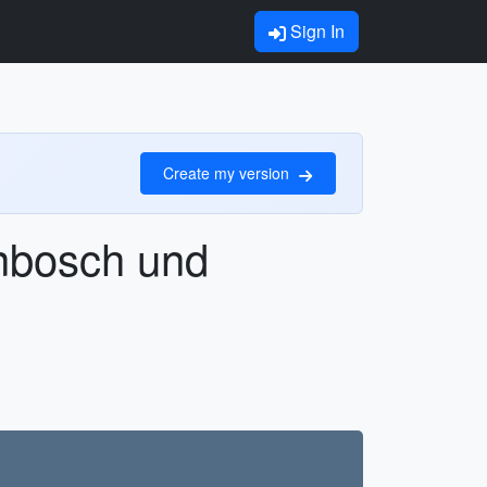
Sign In
Create my version
enbosch und