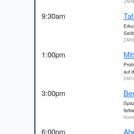
ZAR9
9:30am
Taf
Erku
Seil
ZAR3
1:00pm
Mit
Prob
auf 
ZAR1
3:00pm
Bes
Spaz
farb
Kost
6:00pm
Abe