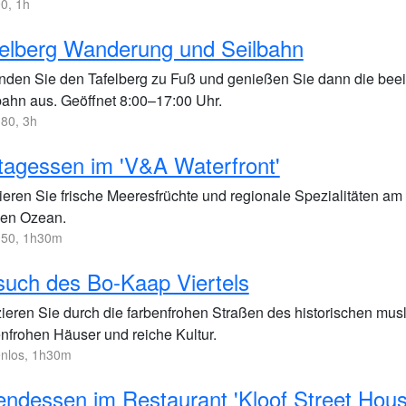
0, 1h
elberg Wanderung und Seilbahn
nden Sie den Tafelberg zu Fuß und genießen Sie dann die beei
bahn aus. Geöffnet 8:00–17:00 Uhr.
80, 3h
tagessen im 'V&A Waterfront'
ieren Sie frische Meeresfrüchte und regionale Spezialitäten a
den Ozean.
50, 1h30m
uch des Bo-Kaap Viertels
ieren Sie durch die farbenfrohen Straßen des historischen musl
enfrohen Häuser und reiche Kultur.
enlos, 1h30m
ndessen im Restaurant 'Kloof Street Hous