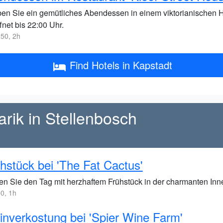
ben Sie ein gemütliches Abendessen in einem viktorianischen 
fnet bis 22:00 Uhr.
50, 2h
Find Hotels in Kapstadt
rik in Stellenbosch
hstück bei 'The Fat Cactus'
ten Sie den Tag mit herzhaftem Frühstück in der charmanten Inn
0, 1h
nverkostung bei 'Spier Wine Farm'