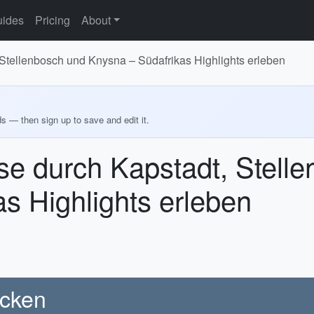
ides
Pricing
About
Stellenbosch und Knysna – Südafrikas Highlights erleben
ds — then sign up to save and edit it.
e durch Kapstadt, Stell
s Highlights erleben
ecken