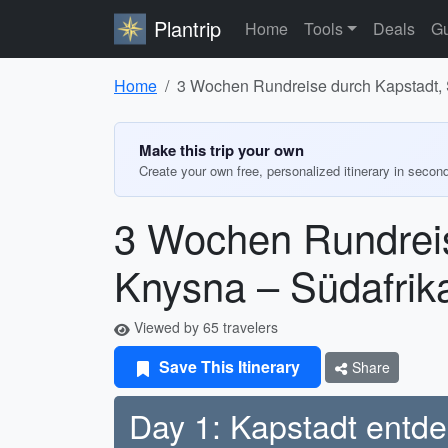
Plantrip
Home
Tools
Deals
Gu
Home
3 Wochen Rundreise durch Kapstadt, 
Make this trip your own
Create your own free, personalized itinerary in secon
3 Wochen Rundreis
Knysna – Südafrika
Viewed by 65 travelers
Save This Itinerary
Share
Day 1: Kapstadt entd