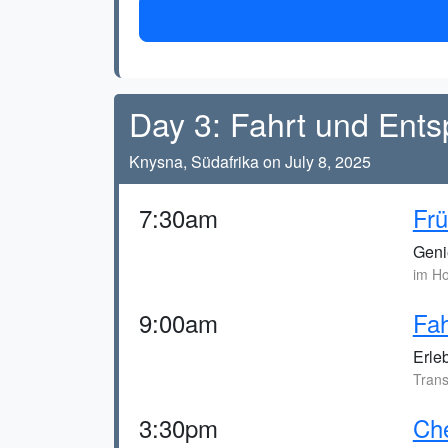
Day 3: Fahrt und Ent
Knysna, Südafrika on July 8, 2025
7:30am
Frü
Geni
im Ho
9:00am
Fah
Erle
Trans
3:30pm
Che