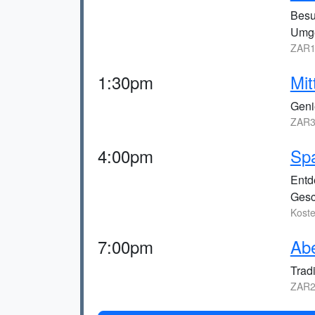
Besu
Umge
ZAR1
1:30pm
Mit
Geni
ZAR3
4:00pm
Spa
Entd
Gesc
Kost
7:00pm
Abe
Trad
ZAR2