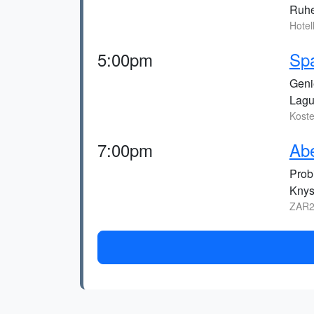
Ruhe
Hotel
5:00pm
Spa
Geni
Lagu
Koste
7:00pm
Abe
Probi
Knys
ZAR2