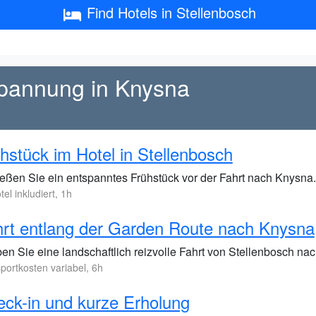
Find Hotels in Stellenbosch
spannung in Knysna
hstück im Hotel in Stellenbosch
eßen Sie ein entspanntes Frühstück vor der Fahrt nach Knysna.
tel inkludiert, 1h
rt entlang der Garden Route nach Knysna
ben Sie eine landschaftlich reizvolle Fahrt von Stellenbosch n
portkosten variabel, 6h
ck-in und kurze Erholung