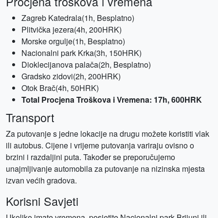
Procjena troškova i vremena
Zagreb Katedrala(1h, Besplatno)
Plitvička jezera(4h, 200HRK)
Morske orgulje(1h, Besplatno)
Nacionalni park Krka(3h, 150HRK)
Dioklecijanova palača(2h, Besplatno)
Gradsko zidovi(2h, 200HRK)
Otok Brač(4h, 50HRK)
Total Procjena Troškova i Vremena: 17h, 600HRK
Transport
Za putovanje s jedne lokacije na drugu možete koristiti vlak
ili autobus. Cijene i vrijeme putovanja variraju ovisno o
brzini i razdaljini puta. Također se preporučujemo
unajmljivanje automobila za putovanje na nizinska mjesta
izvan većih gradova.
Korisni Savjeti
Ukoliko imate vremena, posjetite Nacionalni park Brijuni ili