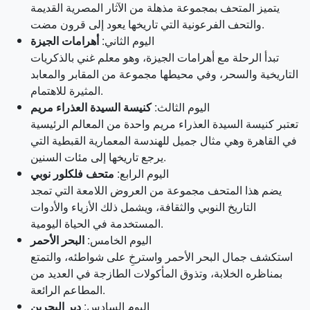
يتميز المتحف بمجموعة مذهلة من الآثار المصرية القديمة
والتحف الفرعونية التي تاريخها يعود إلى قرون مضت.
اليوم الثاني:
أهرامات الجيزة
تبدأ الرحلة مع أهرامات الجيزة، وهو معلم غني بالذكريات
التاريخية والسحر، وفي محيطها مجموعة من المقابر والمعابد
المثيرة للاهتمام.
اليوم الثالث:
كنيسة السيدة العذراء مريم
تعتبر كنيسة السيدة العذراء مريم واحدة من المعالم الرئيسية
في القاهرة وهي مثال جميل للهندسة المعمارية القبطية التي
يرجع تاريخها إلى مئات السنين.
اليوم الرابع:
متحف فلكلور نوبي
يضم هذا المتحف مجموعة من العروض اللامعة التي تمجد
التاريخ النوبي والثقافة، ويشمل ذلك الأزياء والأدوات
المستخدمة في الحياة اليومية.
اليوم الخامس:
البحر الأحمر
استكشف جمال البحر الأحمر واسترخِ على شواطئه، والتمتع
بمناظره الخلابة، وتذوق المأكولات الطازجة في العديد من
المطاعم الرائعة.
اليوم السادس:
دير البحرين