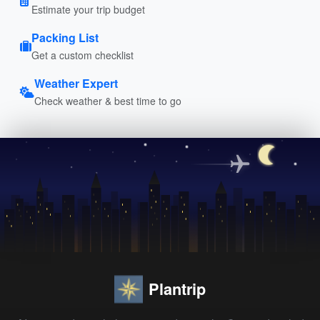
Estimate your trip budget
Packing List
Get a custom checklist
Weather Expert
Check weather & best time to go
Plantrip