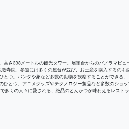
ドマーク、高さ333メートルの観光タワー。展望台からのパノラマビ
も有名な仏教寺院。参道には多くの屋台が並び、お土産を購入するのも
動物園のひとつ。パンダや象など多数の動物を観察することができる。
な電気街のひとつ。アニメグッズやテクノロジー製品など多数のショ
年配者まで多くの人々に愛される、絶品のとんかつが味わえるレスト