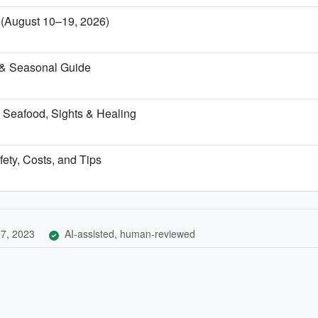
a (August 10–19, 2026)
 & Seasonal Guide
 Seafood, Sights & Healing
fety, Costs, and Tips
7, 2023
AI-assisted, human-reviewed