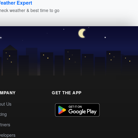
eather Expert
heck weather & best time to go
MPANY
GET THE APP
out Us
cing
tners
elopers