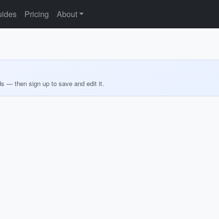
ides
Pricing
About
ds — then sign up to save and edit it.