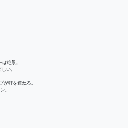
ューは絶景。
楽しい。
ップが軒を連ねる。
ラン。