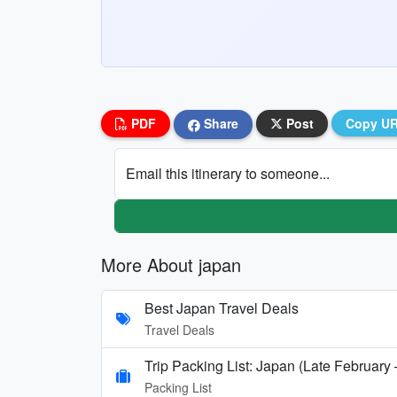
PDF
Share
Post
Copy U
Email this itinerary to someone...
More About japan
Best Japan Travel Deals
Travel Deals
Trip Packing List: Japan (Late February
Packing List