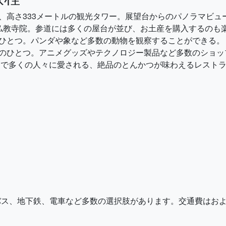
ドマーク、高さ333メートルの観光タワー。展望台からのパノラマビ
も有名な仏教寺院。参道には多くの屋台が並び、お土産を購入するのも
動物園のひとつ。パンダや象など多数の動物を観察することができる。
な電気街のひとつ。アニメグッズやテクノロジー製品など多数のショ
年配者まで多くの人々に愛される、絶品のとんかつが味わえるレスト
、地下鉄、電車など多数の選択肢があります。交通費はおよそ¥