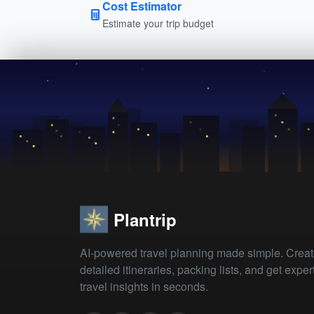
Cost Estimator
Estimate your trip budget
Plantrip
AI-powered travel planning made simple. Crea
detailed itineraries, packing lists, and get exper
travel insights in seconds.