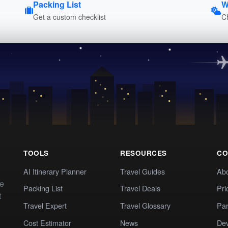
Packing List
W
Get a custom checklist
C
TOOLS
RESOURCES
CO
AI Itinerary Planner
Travel Guides
Ab
te
Packing List
Travel Deals
Pri
t
Travel Expert
Travel Glossary
Par
Cost Estimator
News
Dev