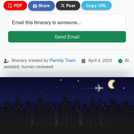
PDF
Share
Post
Copy URL
Email this itinerary to someone...
Send Email
Itinerary created by
Plantrip Team
April 4, 2023
AI-
assisted, human-reviewed