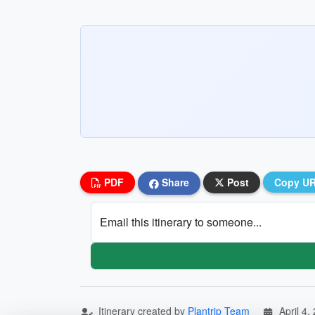
PDF
Share
Post
Copy U
Email this itinerary to someone...
Itinerary created by
Plantrip Team
April 4,