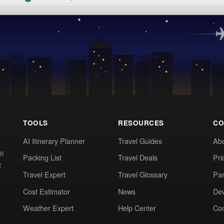
TOOLS
RESOURCES
CO
AI Itinerary Planner
Travel Guides
Ab
te
Packing List
Travel Deals
Pri
t
Travel Expert
Travel Glossary
Par
Cost Estimator
News
Dev
Weather Expert
Help Center
Co