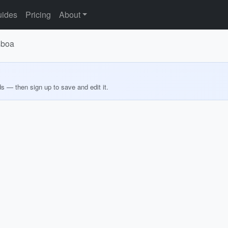
ides
Pricing
About
sboa
ds — then sign up to save and edit it.