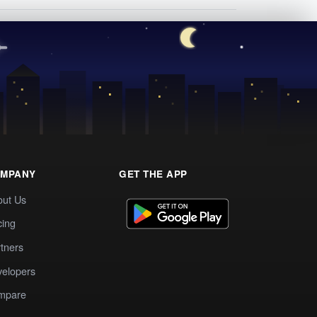
MPANY
GET THE APP
out Us
cing
tners
elopers
mpare