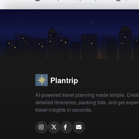
Plantrip
AI-powered travel planning made simple. Crea
detailed itineraries, packing lists, and get exper
travel insights in seconds.