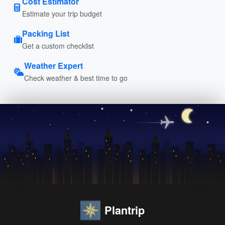
Cost Estimator
Estimate your trip budget
Packing List
Get a custom checklist
Weather Expert
Check weather & best time to go
Plantrip