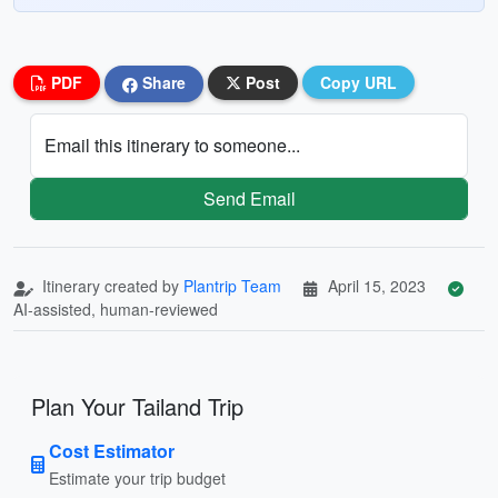
PDF
Share
Post
Copy URL
Email this itinerary to someone...
Send Email
Itinerary created by
Plantrip Team
April 15, 2023
AI-assisted, human-reviewed
Plan Your Tailand Trip
Cost Estimator
Estimate your trip budget