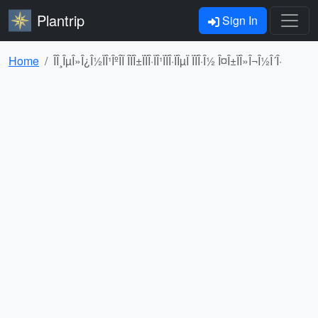
Plantrip
Sign In
Home
ÎÎ¸ÎµÎ»Î¿Î½ÏÎ¹ÎºÎ­Ï ÎÏÎ±ÏÏÎ·ÏÎ¹ÏÏÎ·ÏÎµÏ ÏÏÎ·Î½ Î¤Î±ÏÎ»Î¬Î½Î´Î·