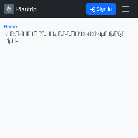
Plantrip
Sign In
Home
ÎÎ½Î­Î»ÏÎ¹ÏÏÎ· Î ÏÎ¬Î³Î±: ÎÎ¹Î± ÏÎ±Î»Î±ÏÏÏÎ¹ÎºÎ® 4Î®Î¼ÎµÏÎ· ÏÎµÏÎ¹Î¿Î
´ÎµÎ¯Î±