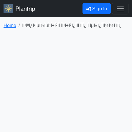
Plantrip
Sign In
Home
ÎÎ¹ÎºÎ¿Î³ÎµÎ½ÎµÎ¹Î±ÎºÎ­Ï ÎÎ¹Î±ÎºÎ¿ÏÎ­Ï ÏÏÎ¿ Î ÎµÎ»Î¿ÏÏÎ½Î½Î·ÏÎ¿