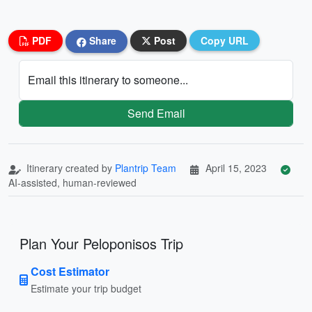
PDF
Share
Post
Copy URL
Email this itinerary to someone...
Send Email
Itinerary created by
Plantrip Team
April 15, 2023
AI-assisted, human-reviewed
Plan Your Peloponisos Trip
Cost Estimator
Estimate your trip budget