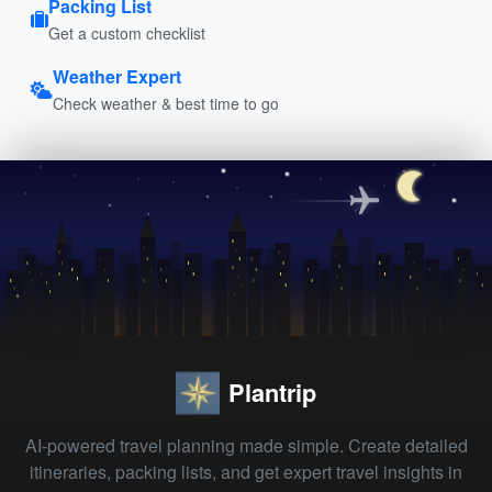
Packing List
Get a custom checklist
Weather Expert
Check weather & best time to go
Plantrip
AI-powered travel planning made simple. Create detailed
itineraries, packing lists, and get expert travel insights in