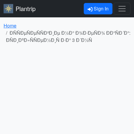
Plantrip
Sign In
Home
ÐÑÑÐµÑÐµÑÑÐ²Ð¸Ðµ Ð½Ð° Ð¾Ð·ÐµÑÐ¾ ÐÐ°ÑÐ´Ð°:
ÐÑÐ¸ÐºÐ»ÑÑÐµÐ½Ð¸Ñ Ð·Ð° 3 Ð´Ð½Ñ