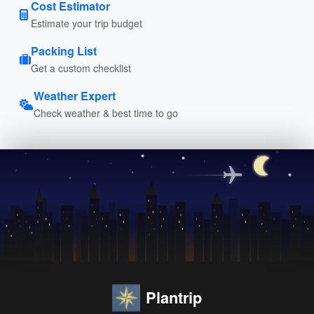
Cost Estimator
Estimate your trip budget
Packing List
Get a custom checklist
Weather Expert
Check weather & best time to go
Plantrip