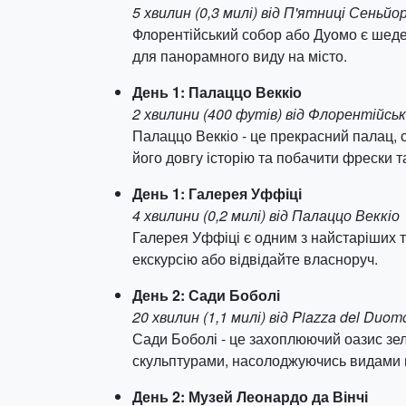
5 хвилин (0,3 милі) від П'ятниці Сеньйор
Флорентійський собор або Дуомо є шедев
для панорамного виду на місто.
День 1: Палаццо Веккіо
2 хвилини (400 футів) від Флорентійсь
Палаццо Веккіо - це прекрасний палац, 
його довгу історію та побачити фрески т
День 1: Галерея Уффіці
4 хвилини (0,2 милі) від Палаццо Веккіо
Галерея Уффіці є одним з найстаріших т
екскурсію або відвідайте власноруч.
День 2: Сади Боболі
20 хвилин (1,1 милі) від Piazza del Duom
Сади Боболі - це захоплюючий оазис зе
скульптурами, насолоджуючись видами н
День 2: Музей Леонардо да Вінчі