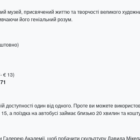
ий музей, присвячений життю та творчості великого художни
ивчаючи його геніальний розум.
оштовно)
- € 13)
 71
ій доступності один від одного. Проте ви можете використов
 15, а поїздка на автобусі займає близько 20 хвилин та кошту
и Галерею Академії, щоб побачити скульптуру Давида Мікел