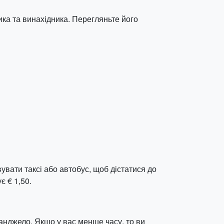
ка та винахідника. Перегляньте його
увати таксі або автобус, щоб дістатися до
є € 1,50.
анджело. Якщо у вас менше часу, то ви