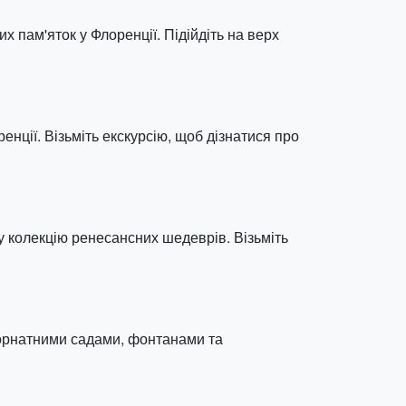
 пам'яток у Флоренції. Підійдіть на верх
нції. Візьміть екскурсію, щоб дізнатися про
у колекцію ренесансних шедеврів. Візьміть
 орнатними садами, фонтанами та