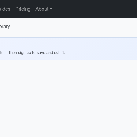
ides
Pricing
About
erary
ds — then sign up to save and edit it.