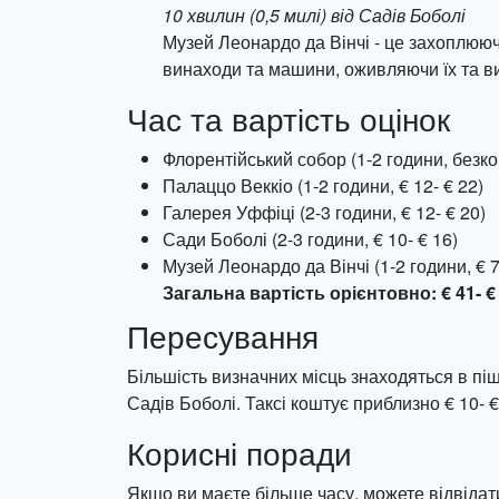
10 хвилин (0,5 милі) від Садів Боболі
Музей Леонардо да Вінчі - це захоплююч
винаходи та машини, оживляючи їх та в
Час та вартість оцінок
Флорентійський собор (1-2 години, безк
Палаццо Веккіо (1-2 години, € 12- € 22)
Галерея Уффіці (2-3 години, € 12- € 20)
Сади Боболі (2-3 години, € 10- € 16)
Музей Леонардо да Вінчі (1-2 години, € 7
Загальна вартість орієнтовно: € 41- €
Пересування
Більшість визначних місць знаходяться в піш
Садів Боболі. Таксі коштує приблизно € 10- €
Корисні поради
Якщо ви маєте більше часу, можете відвідат