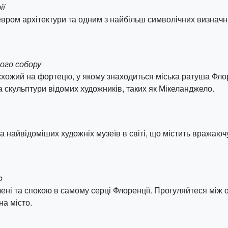
ії
ром архітектури та одним з найбільш символічних визначних
кого собору
схожий на фортецю, у якому знаходиться міська ратуша Флоре
а скульптури відомих художників, таких як Мікеланджело.
а найвідоміших художніх музеїв в світі, що містить вражаюч
o
лені та спокою в самому серці Флоренції. Прогуляйтеся між
а місто.