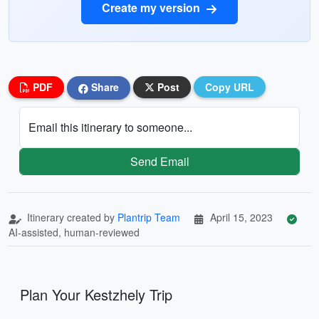
Create my version
PDF
Share
Post
Copy URL
Email this itinerary to someone...
Send Email
Itinerary created by
Plantrip Team
April 15, 2023
AI-assisted, human-reviewed
Plan Your Kestzhely Trip