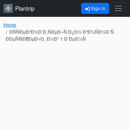
Plantrip
Sign In
Home
ÐÑÑÐµÐ²Ð¾Ð´Ð¸ÑÐµÐ»Ñ Ð¿Ð¾ Ð³Ð¾ÑÐ¾Ð´Ñ
ÐÐµÑÑÐ¶ÐµÐ»Ð¸ Ð½Ð° 1 Ð´ÐµÐ½Ñ