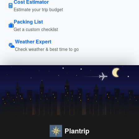
Cost Estimator
Estimate your trip budget
Packing List
Get a custom checklist
Weather Expert
Check weather & best time to go
Plantrip