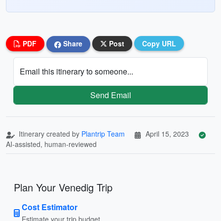
PDF
Share
Post
Copy URL
Email this itinerary to someone...
Send Email
Itinerary created by
Plantrip Team
April 15, 2023
AI-assisted, human-reviewed
Plan Your Venedig Trip
Cost Estimator
Estimate your trip budget