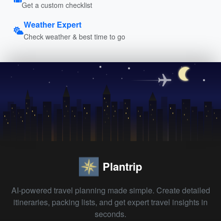
Get a custom checklist
Weather Expert
Check weather & best time to go
Plantrip
AI-powered travel planning made simple. Create detailed
itineraries, packing lists, and get expert travel insights in
seconds.