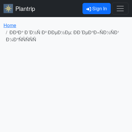
Plantrip
Sign In
Home
ÐÐ²Ð° Ð´Ð½Ñ Ð² ÐÐµÐ½Ðµ: ÐÐ´ÐµÐ°Ð»ÑÐ½ÑÐ¹
Ð¼Ð°ÑÑÑÑÑ