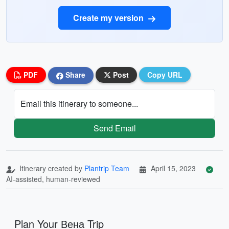
Create my version
PDF
Share
Post
Copy URL
Email this itinerary to someone...
Send Email
Itinerary created by
Plantrip Team
April 15, 2023
AI-assisted, human-reviewed
Plan Your Вена Trip