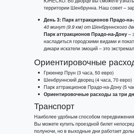
ЮНЕСКО. Во дворце вы сможете узнать о
территории Шенбрунна. Наш совет – зар
День 3: Парк аттракционов Прадо-на
40 минут (9.9 км) от Шенбруннского д
Парк аттракционов Прадо-на-Дону
– 
насладиться городскими видами и покат
дикари искатели эмоций – это экстрем
Ориентировочные расход
Грюенер Прун (3 часа, 50 евро)
Шенбруннский дворец (4 часа, 70 евро)
Парк аттракционов Прадо-на-Дону (5 час
Ориентировочные расходы за три дн
Транспорт
Наиболее удобным способом передвижения п
Вы можете купить проездной билет непосре
полуночи, но в выходные дни работает доль