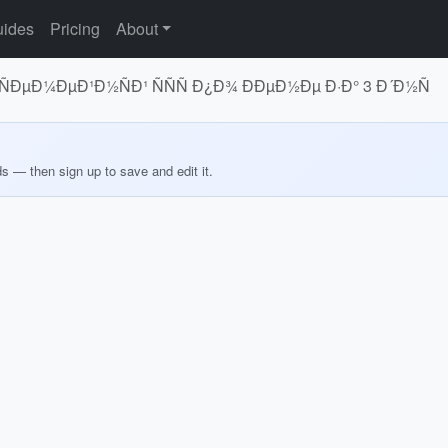
ides
Pricing
About
ÑÐµÐ¼ÐµÐ¹Ð½ÑÐ¹ ÑÑÑ Ð¿Ð¾ ÐÐµÐ½Ðµ Ð·Ð° 3 Ð´Ð½Ñ
ds — then sign up to save and edit it.