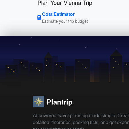
Plan Your Vienna Trip
Cost Estimator
Estimate your trip budget
Plantrip
AI-powered travel planning made simple. Crea
detailed itineraries, packing lists, and get exper