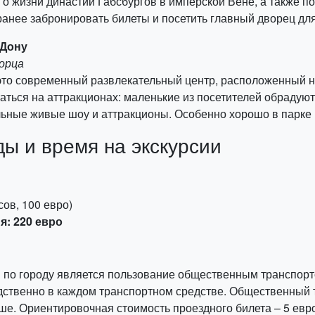
 жизни династии Габсбургов в имперской Вене, а также по
анее забронировать билеты и посетить главный дворец для
-Дону
ворца
это современный развлекательный центр, расположенный на
аться на аттракционах: маленькие из посетителей обрадуют
альные живые шоу и аттракционы. Особенно хорошо в парке
ы и время на экскурсии
ов, 100 евро)
я: 220 евро
о городу является пользование общественным транспортом
дственно в каждом транспортном средстве. Общественный т
ше. Ориентировочная стоимость проездного билета – 5 евро