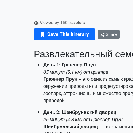
Viewed by 150 travelers
Save This Itinerary
Share
Развлекательный семе
День 1: Грюенер Прун
35 минут (5.1 км) от центра
Грюенер Прун
– это одна из самых кр
окружении природы или продегустироват
зоопарк, аттракционы и множество про
природой.
День 2: Шенбруннский дворец
25 минут (4.8 км) от Грюенер Прун
Шенбруннский дворец
– это знаменит