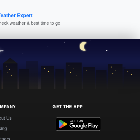
eather Expert
heck weather & best time to go
MPANY
GET THE APP
out Us
cing
tners