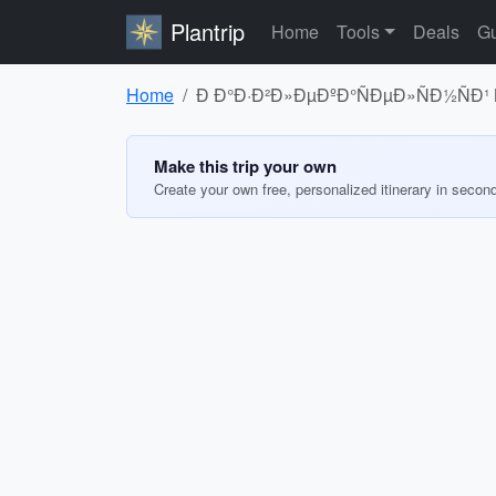
Plantrip
Home
Tools
Deals
Gu
Home
Ð Ð°Ð·Ð²Ð»ÐµÐºÐ°ÑÐµÐ»ÑÐ½ÑÐ¹ 
Make this trip your own
Create your own free, personalized itinerary in secon