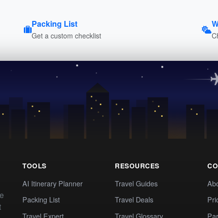
Packing List
W
Get a custom checklist
C
TOOLS
RESOURCES
CO
AI Itinerary Planner
Travel Guides
Ab
te
Packing List
Travel Deals
Pri
t
Travel Expert
Travel Glossary
Par