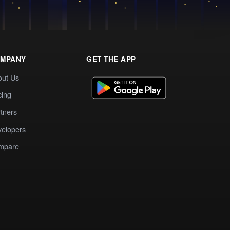
MPANY
GET THE APP
out Us
cing
tners
elopers
mpare