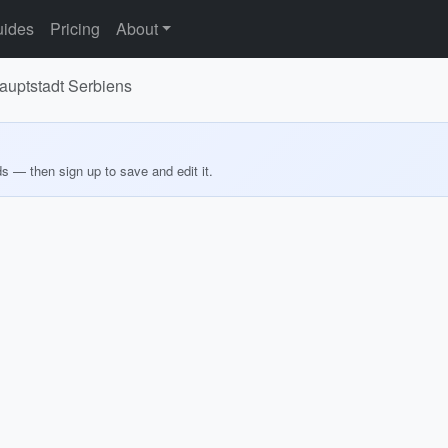
ides
Pricing
About
Hauptstadt Serbiens
ds — then sign up to save and edit it.