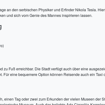
ge an den serbischen Physiker und Erfinder Nikola Tesla. Hie
cken und sich vom Genie des Mannes inspirieren lassen.
g
ro)
d zu Fuß erreichbar. Die Stadt verfügt auch über eine ausgez
et. Für eine bequemere Option können Reisende auch ein Taxi ode
ich, einen Tag oder zwei zum Erkunden der vielen Museen der S
nologische Museum. Auch das beliebte Ada Ciganlija-Komplex, 