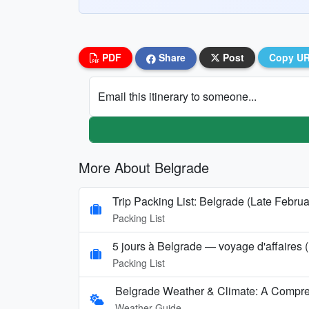
PDF
Share
Post
Copy U
Email this itinerary to someone...
More About Belgrade
Trip Packing List: Belgrade (Late Febru
Packing List
5 jours à Belgrade — voyage d'affaires
Packing List
Belgrade Weather & Climate: A Compr
Weather Guide