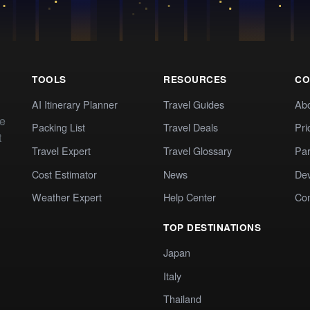
TOOLS
RESOURCES
CO
AI Itinerary Planner
Travel Guides
Ab
te
Packing List
Travel Deals
Pri
t
Travel Expert
Travel Glossary
Par
Cost Estimator
News
Dev
Weather Expert
Help Center
Co
TOP DESTINATIONS
Japan
Italy
Thailand