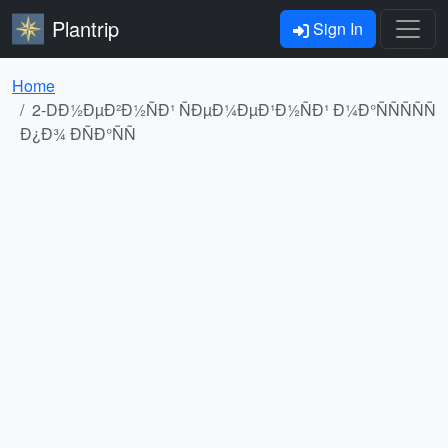
Plantrip
Sign In
Home
2-DÐ½ÐµÐ²Ð½ÑÐ¹ ÑÐµÐ¼ÐµÐ¹Ð½ÑÐ¹ Ð¼Ð°ÑÑÑÑÑ
Ð¿Ð¾ ÐÑÐ°ÑÑ