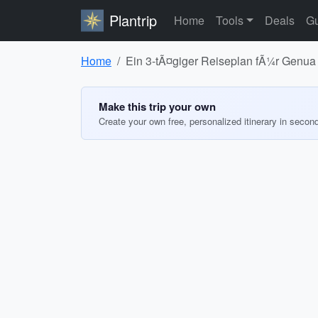
Plantrip
Home
Tools
Deals
Gu
Home
Ein 3-tÃ¤giger Reiseplan fÃ¼r Genua
Make this trip your own
Create your own free, personalized itinerary in secon