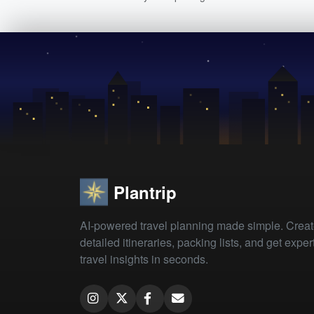
Plantrip
AI-powered travel planning made simple. Crea
detailed itineraries, packing lists, and get exper
travel insights in seconds.