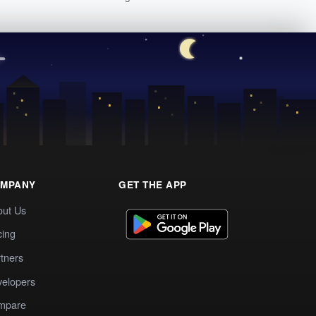
MPANY
GET THE APP
out Us
cing
tners
elopers
mpare