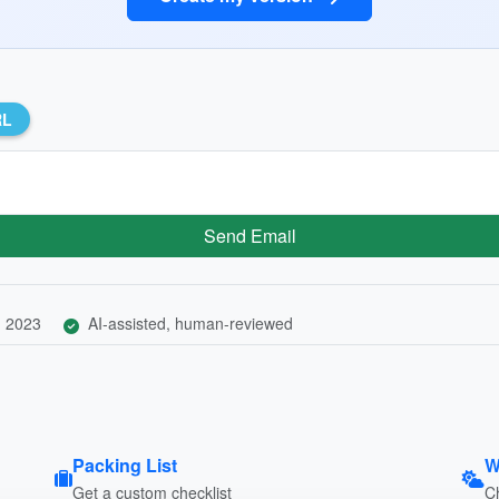
RL
Send Email
, 2023
AI-assisted, human-reviewed
Packing List
W
Get a custom checklist
C