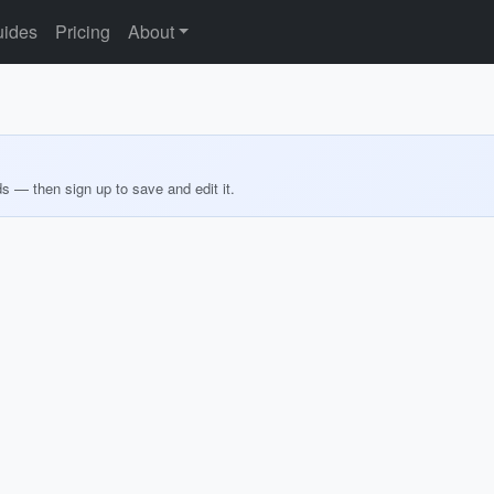
ides
Pricing
About
ds — then sign up to save and edit it.