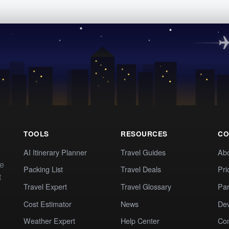
TOOLS
RESOURCES
CO
AI Itinerary Planner
Travel Guides
Ab
te
Packing List
Travel Deals
Pri
t
Travel Expert
Travel Glossary
Par
Cost Estimator
News
Dev
Weather Expert
Help Center
Co