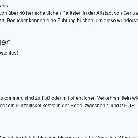
enua
von über 40 herrschaftlichen Palästen in der Altstadt von Genu
ärt. Besucher können eine Führung buchen, um diese wunder
gen
ostenlos)
)
ukommen, sind zu Fuß oder mit öffentlichen Verkehrsmitteln w
 aber ein Einzelticket kostet in der Regel zwischen 1 und 2 EUR
such im Galata Maritime Museum oder im Castello d'Albertis i