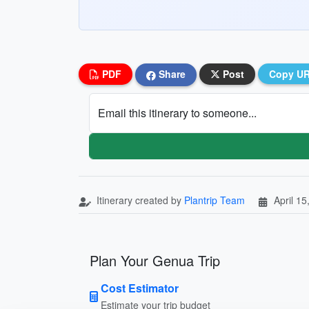
PDF
Share
Post
Copy U
Email this itinerary to someone...
Itinerary created by
Plantrip Team
April 15
Plan Your Genua Trip
Cost Estimator
Estimate your trip budget