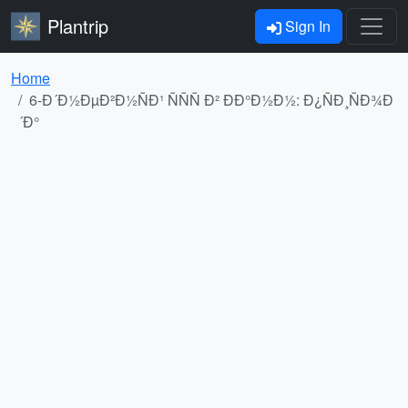
Plantrip
Sign In
Home
6-Ð´Ð½ÐµÐ²Ð½ÑÐ¹ ÑÑÑ Ð² ÐÐ°Ð½Ð½: Ð¿ÑÐ¸ÑÐ¾Ð
´Ð°