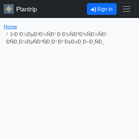
Plantrip
Sign In
Home
3-Ð´Ð½ÐµÐ²Ð½ÑÐ¹ Ð Ð¾ÑÐºÐ¾ÑÐ½ÑÐ¹
ÐÑÐ¸Ð½ÐµÑÐ°ÑÐ¸Ð¹ Ð² Ð¢Ð±Ð¸Ð»Ð¸ÑÐ¸