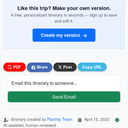
Like this trip? Make your own version.
A free, personalized itinerary in seconds — sign up to save
and edit it.
Create my version
PDF
Share
Post
Copy URL
Email this itinerary to someone...
Send Email
Itinerary created by
Plantrip Team
April 15, 2023
AI-assisted, human-reviewed