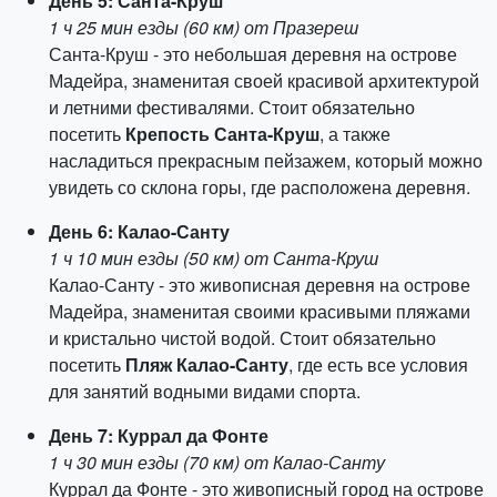
День 5: Санта-Круш
1 ч 25 мин езды (60 км) от Празереш
Санта-Круш - это небольшая деревня на острове
Мадейра, знаменитая своей красивой архитектурой
и летними фестивалями. Стоит обязательно
посетить
Крепость Санта-Круш
, а также
насладиться прекрасным пейзажем, который можно
увидеть со склона горы, где расположена деревня.
День 6: Калао-Санту
1 ч 10 мин езды (50 км) от Санта-Круш
Калао-Санту - это живописная деревня на острове
Мадейра, знаменитая своими красивыми пляжами
и кристально чистой водой. Стоит обязательно
посетить
Пляж Калао-Санту
, где есть все условия
для занятий водными видами спорта.
День 7: Куррал да Фонте
1 ч 30 мин езды (70 км) от Калао-Санту
Куррал да Фонте - это живописный город на острове