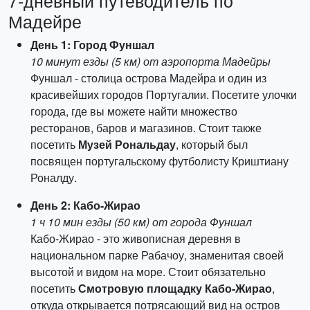
7-дневный путеводитель по
Мадейре
День 1: Город Фуншал
10 минут езды (5 км) от аэропорта Мадейры
Фуншал - столица острова Мадейра и один из
красивейших городов Португалии. Посетите улочки
города, где вы можете найти множество
ресторанов, баров и магазинов. Стоит также
посетить
Музей Рональдау
, который был
посвящен португальскому футболисту Криштиану
Роналду.
День 2: Кабо-Жирао
1 ч 10 мин езды (50 км) от города Фуншал
Кабо-Жирао - это живописная деревня в
национальном парке Рабачоу, знаменитая своей
высотой и видом на море. Стоит обязательно
посетить
Смотровую площадку Кабо-Жирао
,
откуда открывается потрясающий вид на остров