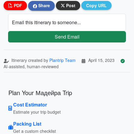
PDF
Share
Post
Copy URL
Email this itinerary to someone...
Send Email
Itinerary created by
Plantrip Team
April 15, 2023
AI-assisted, human-reviewed
Plan Your Мадейра Trip
Cost Estimator
Estimate your trip budget
Packing List
Get a custom checklist