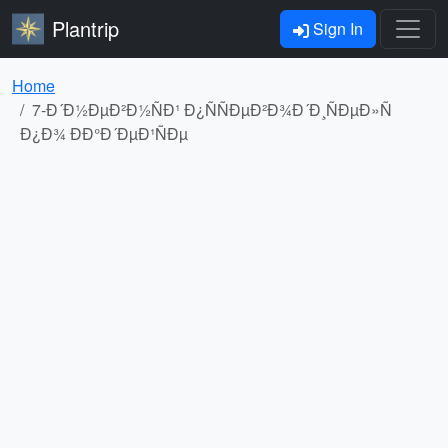
Plantrip
Sign In
Home
7-Ð´Ð½ÐµÐ²Ð½ÑÐ¹ Ð¿ÑÑÐµÐ²Ð¾Ð´Ð¸ÑÐµÐ»Ñ
Ð¿Ð¾ ÐÐ°Ð´ÐµÐ¹ÑÐµ