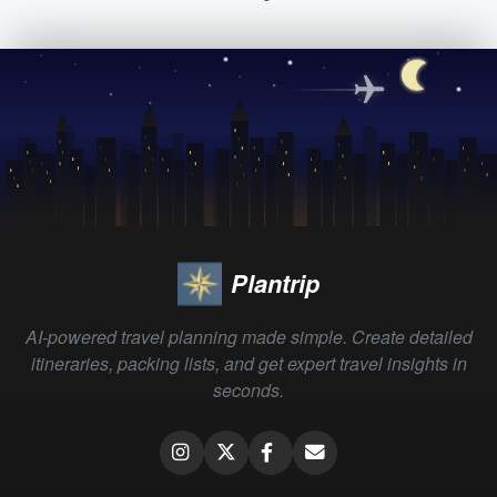
Plantrip
AI-powered travel planning made simple. Create detailed
itineraries, packing lists, and get expert travel insights in
seconds.