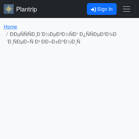
Plantrip
Sign In
Home
ÐÐµÑÑÑÐ¸Ð´Ð½ÐµÐ²Ð½ÑÐ¹ Ð¿ÑÑÐµÐ²Ð¾Ð
´Ð¸ÑÐµÐ»Ñ Ð² ÐÐ»Ð±Ð°Ð½Ð¸Ñ