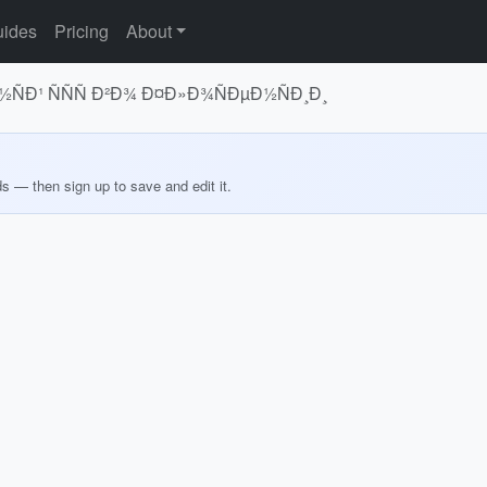
ides
Pricing
About
½ÑÐ¹ ÑÑÑ Ð²Ð¾ Ð¤Ð»Ð¾ÑÐµÐ½ÑÐ¸Ð¸
ds — then sign up to save and edit it.