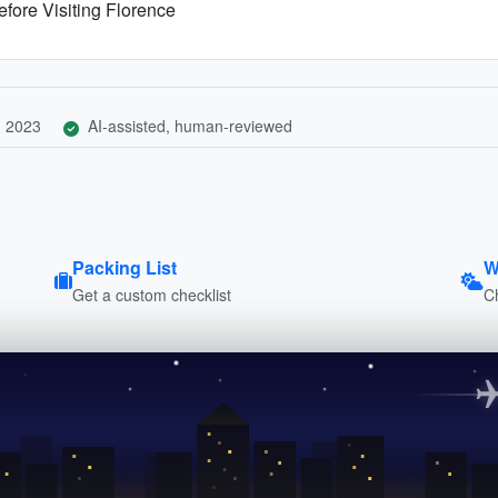
fore Visiting Florence
, 2023
AI-assisted, human-reviewed
Packing List
W
Get a custom checklist
C