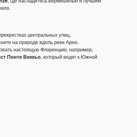
nze
, где насладитесь вермишелью и лучшим
жело.
перекрестках центральных улиц,
хните на природе вдоль реки Арно.
вовать настоящую Флоренцию, например,
ст Понте Веккьо
, который ведет к Южной