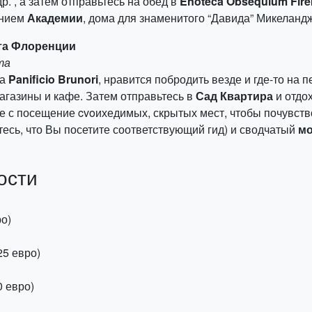
. , а затем отправьтесь на обед в
Enoteca Obsequium Fire
ением
Академии
, дома для знаменитого “Давида” Микеланд
ста Флоренции
та
да
Panificio Brunori
, нравится побродить везде и где-то на 
газины и кафе. Затем отправьтесь в
Сад Квартира
и отдо
е с посещение cvoихедимых, скрытых мест, чтобы почувст
тесь, что Вы посетите соответствующий гид) и сводчатый
мо
ости
ро)
25 евро)
0 евро)