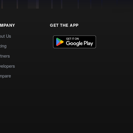
MPANY
GET THE APP
out Us
cing
tners
elopers
mpare