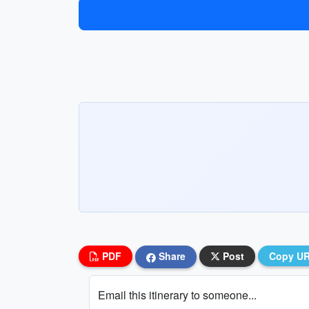
PDF
Share
Post
Copy U
Email this itinerary to someone...