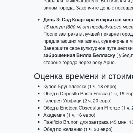
Рафаэля, Микеланджело, Боттичелли и др
вином города. Закончите день с посещ
День 3: Сад Квартира и скрытые ме
15 минут (800 м) от предыдущего мес
После завтрака в лучшей пекарне горо
предлагающих магазины, сувенирные ма
Завершите свое культурное путешестви
заброшенная Вилла Белласку
( убеди
стороне города через реку Арно.
Оценка времени и стоим
Купол Бруне́ллески (1 ч, 18 евро)
Обед в Deposito Pasta Fresca (1 ч, 15 ев
Галерея Уффици (2 ч, 20 евро)
Обед в Enoteca Obsequium Firenze (1 ч, 
Академия (1 ч, 16 евро)
Панificio Brunori для завтрака (45 мин, 1
Обед по желанию (1 ч, 20 евро)