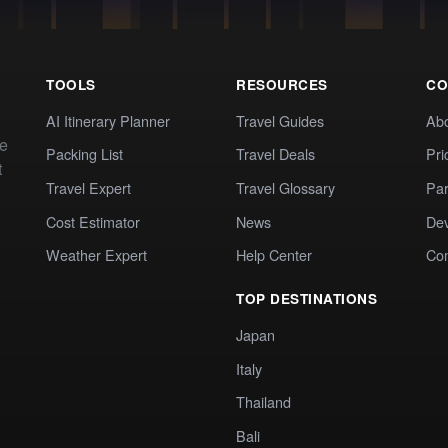
TOOLS
RESOURCES
CO
AI Itinerary Planner
Travel Guides
Ab
te
Packing List
Travel Deals
Pri
t
Travel Expert
Travel Glossary
Par
Cost Estimator
News
Dev
Weather Expert
Help Center
Co
TOP DESTINATIONS
Japan
Italy
Thailand
Bali