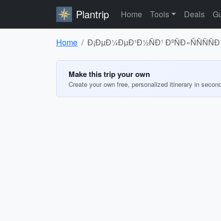
Plantrip
Home
Tools
Deals
Gu
Home
Ð¡ÐµÐ¼ÐµÐ¹Ð½ÑÐ¹ ÐºÑÐ»ÑÑÑÑÐ
Make this trip your own
Create your own free, personalized itinerary in secon