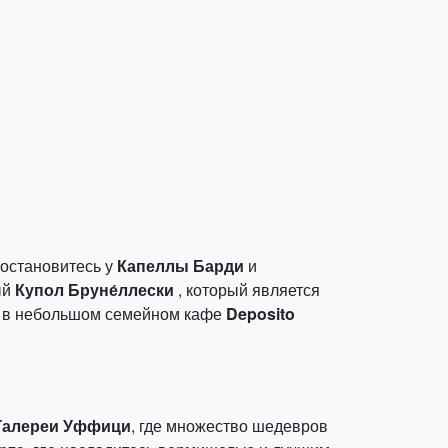
 остановитесь у
Капеллы Барди
и
ый
Купол Бруне́ллески
, который является
м в небольшом семейном кафе
Deposito
Галереи Уффици
, где множество шедевров