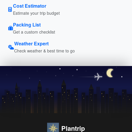
Cost Estimator
Estimate your trip budget
Packing List
Get a custom checklist
Weather Expert
Check weather & best time to go
Plantrip