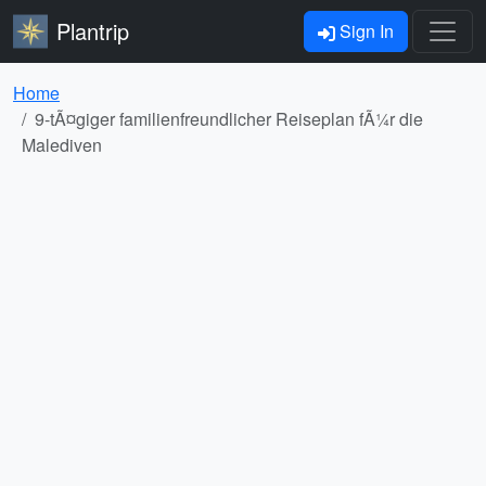
Plantrip
Sign In
Home
9-tÃ¤giger familienfreundlicher Reiseplan fÃ¼r die
Malediven