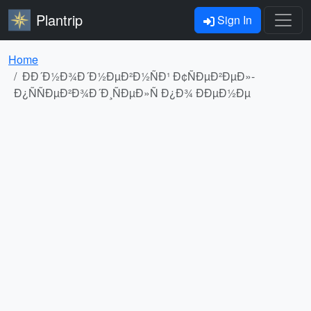
Plantrip
Sign In
Home
ÐÐ´Ð½Ð¾Ð´Ð½ÐµÐ²Ð½ÑÐ¹ Ð¢ÑÐµÐ²ÐµÐ»-
Ð¿ÑÑÐµÐ²Ð¾Ð´Ð¸ÑÐµÐ»Ñ Ð¿Ð¾ ÐÐµÐ½Ðµ