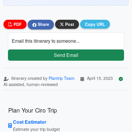
PDF
Share
Post
Copy URL
Email this itinerary to someone...
Send Email
Itinerary created by
Plantrip Team
April 15, 2023
AI-assisted, human-reviewed
Plan Your Ciro Trip
Cost Estimator
Estimate your trip budget