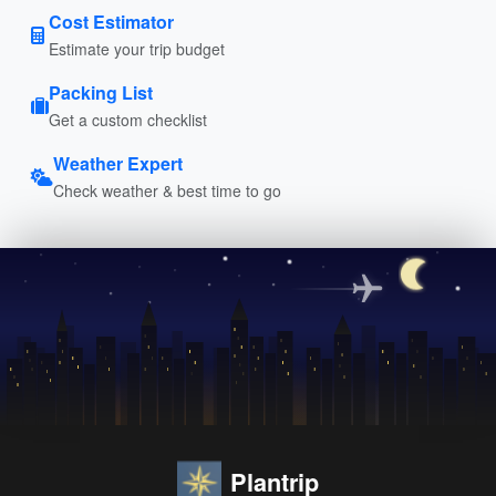
Cost Estimator
Estimate your trip budget
Packing List
Get a custom checklist
Weather Expert
Check weather & best time to go
Plantrip