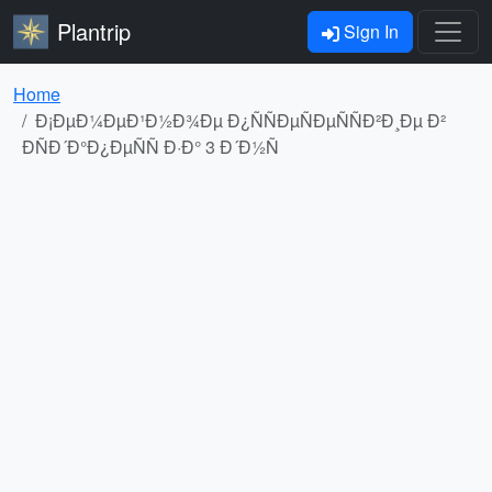
Plantrip
Sign In
Home
Ð¡ÐµÐ¼ÐµÐ¹Ð½Ð¾Ðµ Ð¿ÑÑÐµÑÐµÑÑÐ²Ð¸Ðµ Ð²
ÐÑÐ´Ð°Ð¿ÐµÑÑ Ð·Ð° 3 Ð´Ð½Ñ