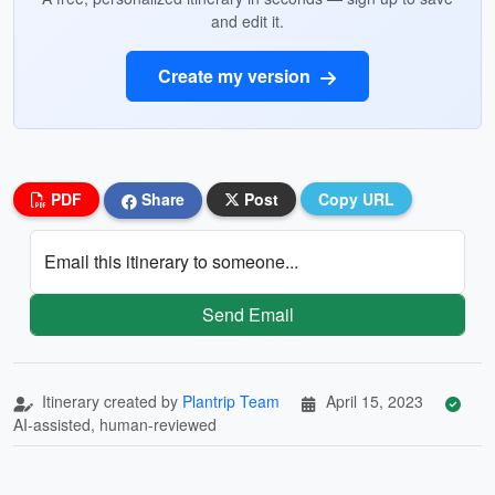
and edit it.
Create my version
PDF
Share
Post
Copy URL
Email this itinerary to someone...
Send Email
Itinerary created by
Plantrip Team
April 15, 2023
AI-assisted, human-reviewed