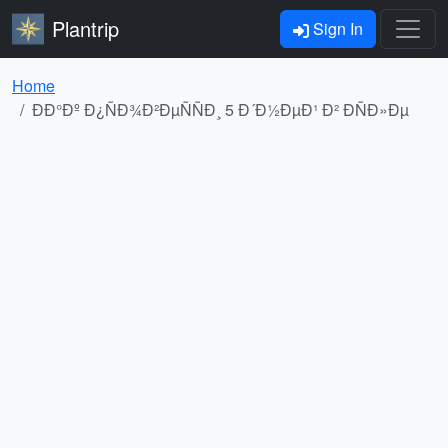
Plantrip
Sign In
Home
ÐÐ°Ðº Ð¿ÑÐ¾Ð²ÐµÑÑÐ¸ 5 Ð´Ð½ÐµÐ¹ Ð² ÐÑÐ»Ðµ