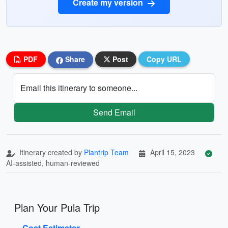
Create my version
PDF
Share
Post
Copy URL
Email this itinerary to someone...
Send Email
Itinerary created by
Plantrip Team
April 15, 2023
AI-assisted, human-reviewed
Plan Your Pula Trip
Cost Estimator