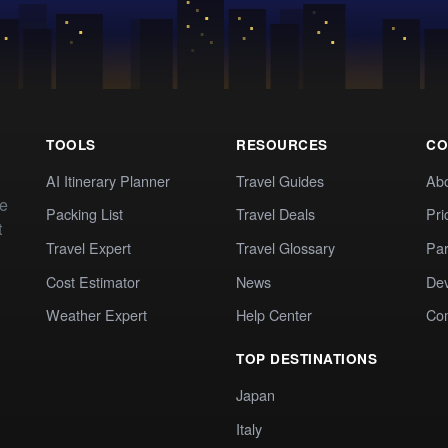
TOOLS
RESOURCES
CO
AI Itinerary Planner
Travel Guides
Ab
te
Packing List
Travel Deals
Pri
t
Travel Expert
Travel Glossary
Par
Cost Estimator
News
Dev
Weather Expert
Help Center
Co
TOP DESTINATIONS
Japan
Italy