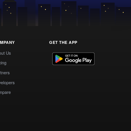
MPANY
GET THE APP
out Us
cing
tners
elopers
mpare