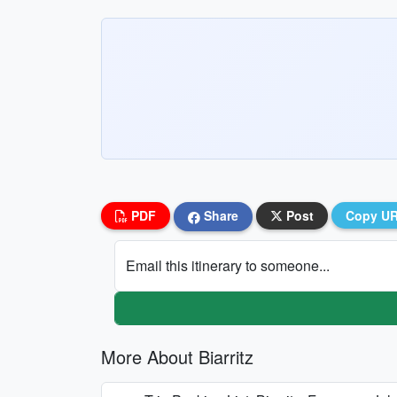
PDF
Share
Post
Copy U
Email this itinerary to someone...
More About Biarritz