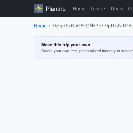
Plantrip
Home
Tools
Deals
Gu
Home
Ð¡ÐµÐ¼ÐµÐ¹Ð½ÑÐ¹ Ð´ÐµÐ½Ñ Ð² ÐÐ
Make this trip your own
Create your own free, personalized itinerary in secon