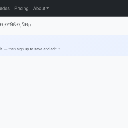
ides
Pricing
About
¸Ð°ÑÑÐ¸ÑÐµ
ds — then sign up to save and edit it.