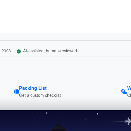
y
, 2023
AI-assisted, human-reviewed
Packing List
W
Get a custom checklist
C