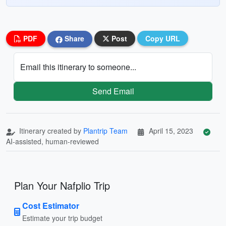
PDF
Share
Post
Copy URL
Email this itinerary to someone...
Send Email
Itinerary created by
Plantrip Team
April 15, 2023
AI-assisted, human-reviewed
Plan Your Nafplio Trip
Cost Estimator
Estimate your trip budget