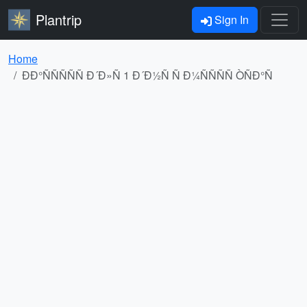
Plantrip
Sign In
Home
ÐÐ°ÑÑÑÑÑ Ð´Ð»Ñ 1 Ð´Ð½Ñ Ñ Ð¼ÑÑÑÑ ÒÑÐ°Ñ