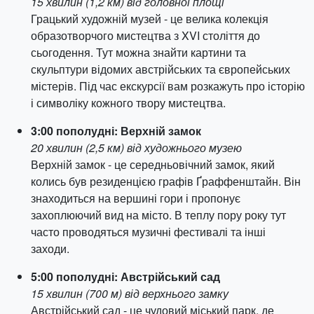
15 хвилин (1,2 км) від головної площі
Грацький художній музей - це велика колекція
образотворчого мистецтва з XVI століття до
сьогодення. Тут можна знайти картини та
скульптури відомих австрійських та європейських
містерів. Під час екскурсії вам розкажуть про історію
і символіку кожного твору мистецтва.
3:00 пополудні: Верхній замок
20 хвилин (2,5 км) від художнього музею
Верхній замок - це середньовічний замок, який
колись був резиденцією графів Ґраффенштайн. Він
знаходиться на вершині гори і пропонує
захоплюючий вид на місто. В теплу пору року тут
часто проводяться музичні фестивалі та інші
заходи.
5:00 пополудні: Австрійський сад
15 хвилин (700 м) від верхнього замку
Австрійський сад - це чудовий міський парк, де