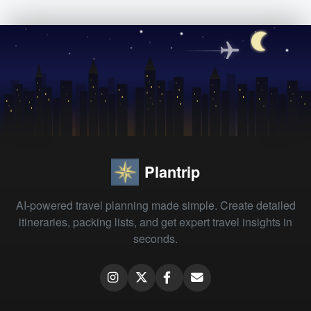
Plantrip
AI-powered travel planning made simple. Create detailed
itineraries, packing lists, and get expert travel insights in
seconds.