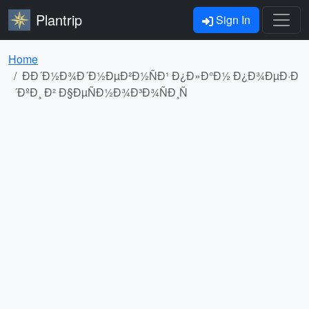
Plantrip
Sign In
Home
ÐÐ´Ð½Ð¾Ð´Ð½ÐµÐ²Ð½ÑÐ¹ Ð¿Ð»Ð°Ð½ Ð¿Ð¾ÐµÐ·Ð
´ÐºÐ¸ Ð² Ð§ÐµÑÐ½Ð¾Ð³Ð¾ÑÐ¸Ñ