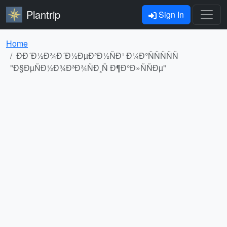
Plantrip
Sign In
Home
ÐÐ´Ð½Ð¾Ð´Ð½ÐµÐ²Ð½ÑÐ¹ Ð¼Ð°ÑÑÑÑÑ
"Ð§ÐµÑÐ½Ð¾Ð³Ð¾ÑÐ¸Ñ Ð¶Ð°Ð»ÑÑÐµ"