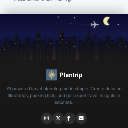
Plantrip
AI-powered travel planning made simple. Create detailed
itineraries, packing lists, and get expert travel insights in
seconds.