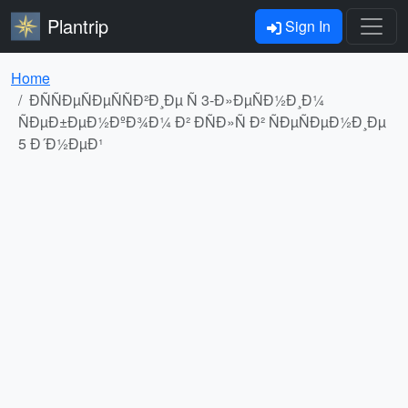
Plantrip
Sign In
Home
ÐÑÑÐµÑÐµÑÑÐ²Ð¸Ðµ Ñ 3-Ð»ÐµÑÐ½Ð¸Ð¼
ÑÐµÐ±ÐµÐ½ÐºÐ¾Ð¼ Ð² ÐÑÐ»Ñ Ð² ÑÐµÑÐµÐ½Ð¸Ðµ
5 Ð´Ð½ÐµÐ¹