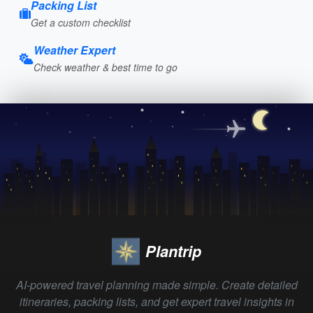
Packing List
Get a custom checklist
Weather Expert
Check weather & best time to go
Plantrip
AI-powered travel planning made simple. Create detailed
itineraries, packing lists, and get expert travel insights in