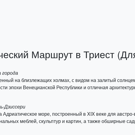
ческий Маршрут в Триест (Дл
а города
женный на близлежащих холмах, с видом на залитый солнце
сти эпохи Венецианской Республики и отличная архитектур
ль-Дзиссери
а Адриатическое море, построенный в XIX веке для австро-
нальных меблей, скульптур и картин, а также обширные са