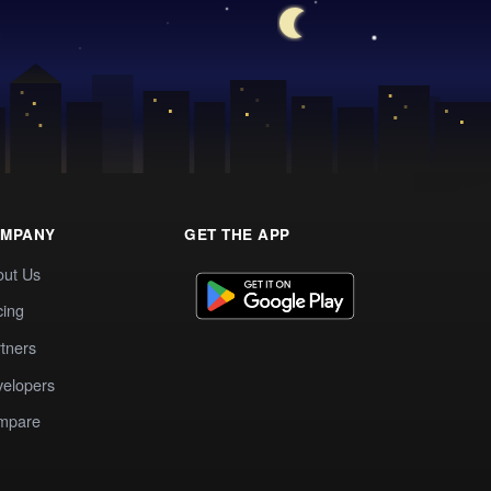
MPANY
GET THE APP
out Us
cing
tners
elopers
mpare