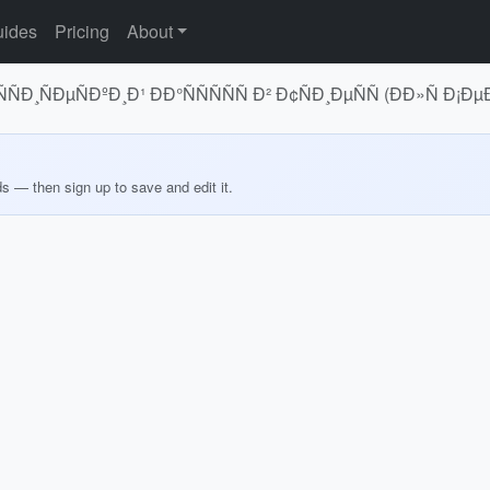
ides
Pricing
About
Ð¸ÑÐµÑÐºÐ¸Ð¹ ÐÐ°ÑÑÑÑÑ Ð² Ð¢ÑÐ¸ÐµÑÑ (ÐÐ»Ñ Ð
ds — then sign up to save and edit it.