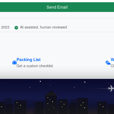
Send Email
, 2023
AI-assisted, human-reviewed
Packing List
W
Get a custom checklist
C