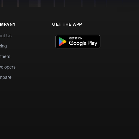
MPANY
GET THE APP
out Us
cing
tners
elopers
mpare