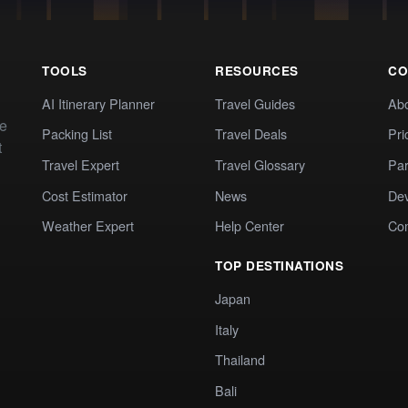
TOOLS
RESOURCES
CO
AI Itinerary Planner
Travel Guides
Ab
te
Packing List
Travel Deals
Pri
t
Travel Expert
Travel Glossary
Par
Cost Estimator
News
Dev
Weather Expert
Help Center
Co
TOP DESTINATIONS
Japan
Italy
Thailand
Bali