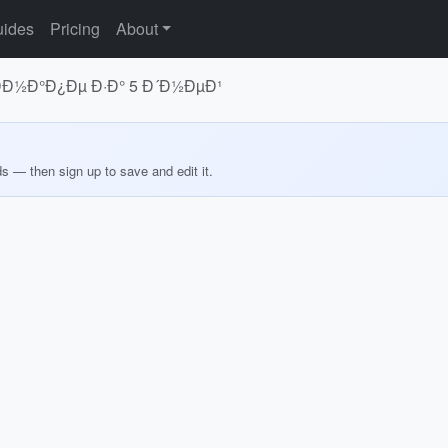
ides
Pricing
About
ÐÐ½Ð°Ð¿Ðµ Ð·Ð° 5 Ð´Ð½ÐµÐ¹
ds — then sign up to save and edit it.