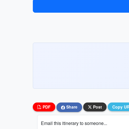
PDF
Share
Post
Copy U
Email this itinerary to someone...