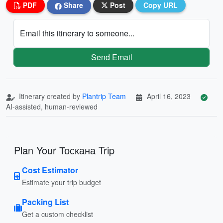
PDF
Share
Post
Copy URL
Email this itinerary to someone...
Send Email
Itinerary created by
Plantrip Team
April 16, 2023
AI-assisted, human-reviewed
Plan Your Тоскана Trip
Cost Estimator
Estimate your trip budget
Packing List
Get a custom checklist