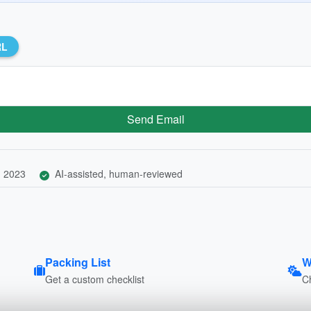
RL
Send Email
, 2023
AI-assisted, human-reviewed
Packing List
W
Get a custom checklist
C