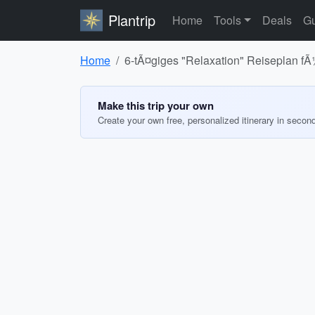
Plantrip
Home
Tools
Deals
Gu
Home
6-tÃ¤giges "Relaxation" Reiseplan fÃ
Make this trip your own
Create your own free, personalized itinerary in secon