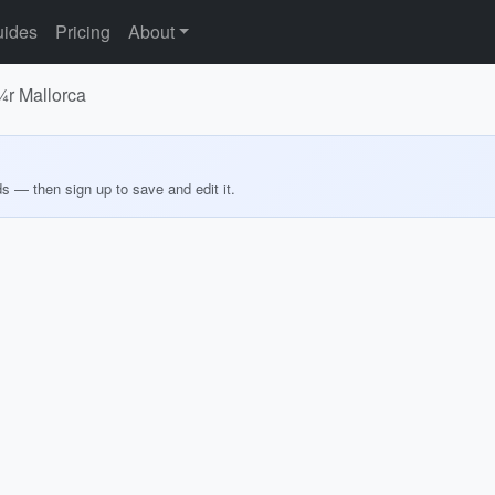
ides
Pricing
About
¼r Mallorca
ds — then sign up to save and edit it.