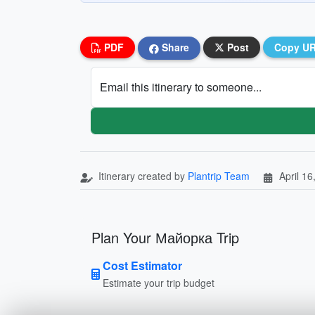
PDF
Share
Post
Copy U
Email this itinerary to someone...
Itinerary created by
Plantrip Team
April 16
Plan Your Майорка Trip
Cost Estimator
Estimate your trip budget