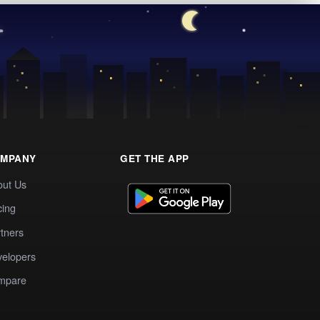
MPANY
GET THE APP
out Us
cing
tners
elopers
mpare