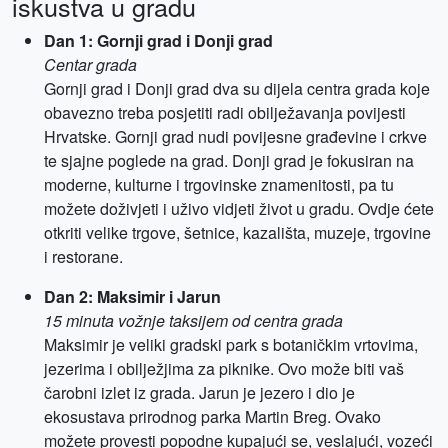
iskustva u gradu
Dan 1: Gornji grad i Donji grad
Centar grada
Gornji grad i Donji grad dva su dijela centra grada koje
obavezno treba posjetiti radi obilježavanja povijesti
Hrvatske. Gornji grad nudi povijesne građevine i crkve
te sjajne poglede na grad. Donji grad je fokusiran na
moderne, kulturne i trgovinske znamenitosti, pa tu
možete doživjeti i uživo vidjeti život u gradu. Ovdje ćete
otkriti velike trgove, šetnice, kazališta, muzeje, trgovine
i restorane.
Dan 2: Maksimir i Jarun
15 minuta vožnje taksijem od centra grada
Maksimir je veliki gradski park s botaničkim vrtovima,
jezerima i obilježjima za piknike. Ovo može biti vaš
čarobni izlet iz grada. Jarun je jezero i dio je
ekosustava prirodnog parka Martin Breg. Ovako
možete provesti popodne kupajući se, veslajući, vozeći