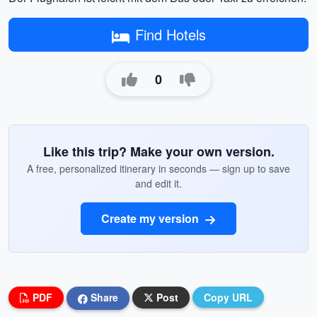
Find Hotels
0
Like this trip? Make your own version.
A free, personalized itinerary in seconds — sign up to save
and edit it.
Create my version
PDF
Share
Post
Copy URL