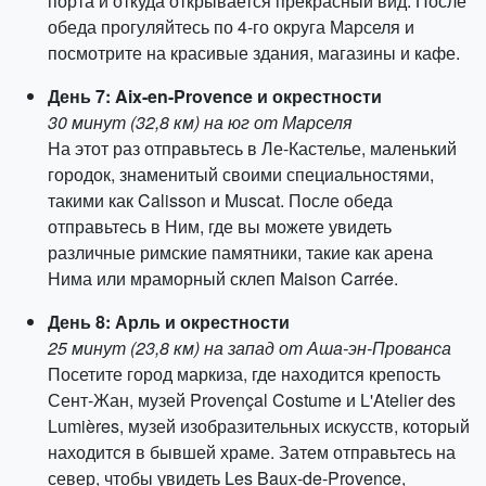
порта и откуда открывается прекрасный вид. После
обеда прогуляйтесь по 4-го округа Марселя и
посмотрите на красивые здания, магазины и кафе.
День 7: Aix-en-Provence и окрестности
30 минут (32,8 км) на юг от Марселя
На этот раз отправьтесь в Ле-Кастелье, маленький
городок, знаменитый своими специальностями,
такими как Calisson и Muscat. После обеда
отправьтесь в Ним, где вы можете увидеть
различные римские памятники, такие как арена
Нима или мраморный склеп Maison Carrée.
День 8: Арль и окрестности
25 минут (23,8 км) на запад от Аша-эн-Прованса
Посетите город маркиза, где находится крепость
Сент-Жан, музей Provençal Costume и L'Atelier des
Lumières, музей изобразительных искусств, который
находится в бывшей храме. Затем отправьтесь на
север, чтобы увидеть Les Baux-de-Provence,