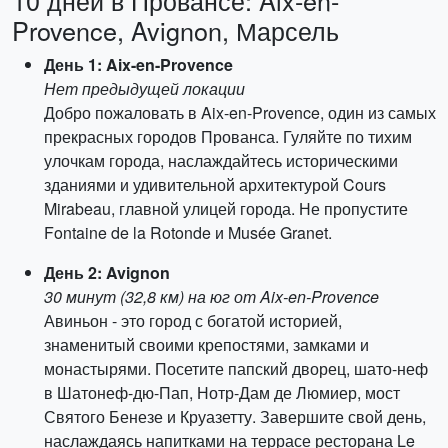
10 дней в Провансе: Aix-en-
Provence, Avignon, Марсель
День 1: Aix-en-Provence
Нет предыдущей локации
Добро пожаловать в Aix-en-Provence, один из самых
прекрасных городов Прованса. Гуляйте по тихим
улочкам города, наслаждайтесь историческими
зданиями и удивительной архитектурой Cours
Mirabeau, главной улицей города. Не пропустите
Fontaine de la Rotonde и Musée Granet.
День 2: Avignon
30 минут (32,8 км) на юг от Aix-en-Provence
Авиньон - это город с богатой историей,
знаменитый своими крепостями, замками и
монастырями. Посетите папский дворец, шато-неф
в Шатонеф-дю-Пап, Нотр-Дам де Люмиер, мост
Святого Бенезе и Круазетту. Завершите свой день,
наслаждаясь напитками на террасе ресторана Le