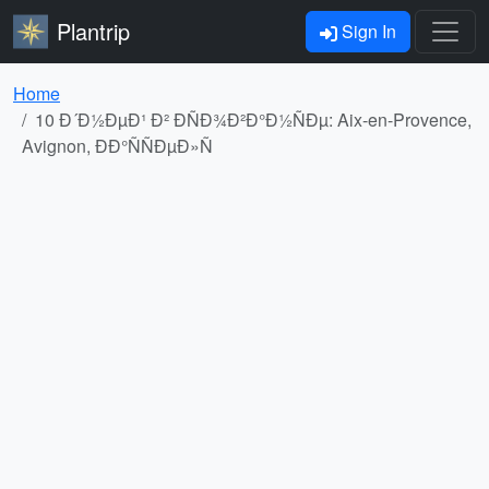
Plantrip
Sign In
Home
10 Ð´Ð½ÐµÐ¹ Ð² ÐÑÐ¾Ð²Ð°Ð½ÑÐµ: Aix-en-Provence,
Avignon, ÐÐ°ÑÑÐµÐ»Ñ