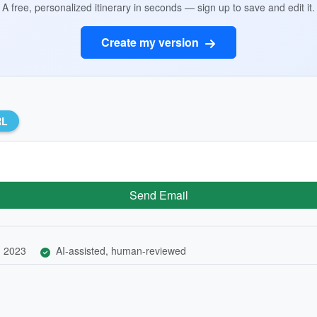
A free, personalized itinerary in seconds — sign up to save and edit it.
Create my version
RL
Send Email
, 2023
AI-assisted, human-reviewed