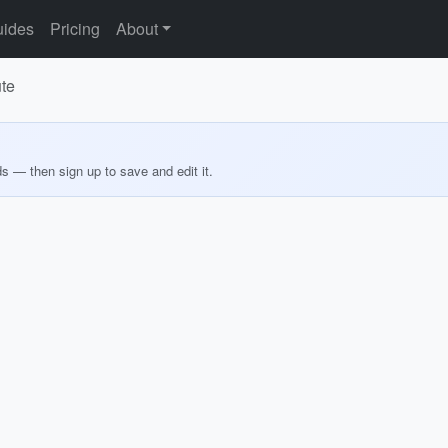
ides
Pricing
About
te
ds — then sign up to save and edit it.