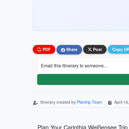
PDF
Share
Post
Copy U
Email this itinerary to someone...
Itinerary created by
Plantrip Team
April 16
Plan Your Carinthia Weißensee Trip