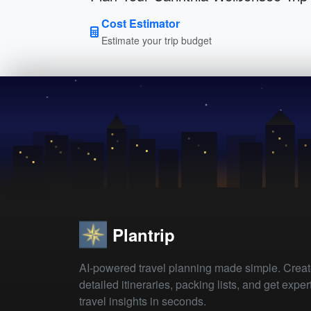
Cost Estimator
Estimate your trip budget
Plantrip
AI-powered travel planning made simple. Crea
detailed itineraries, packing lists, and get exper
travel insights in seconds.