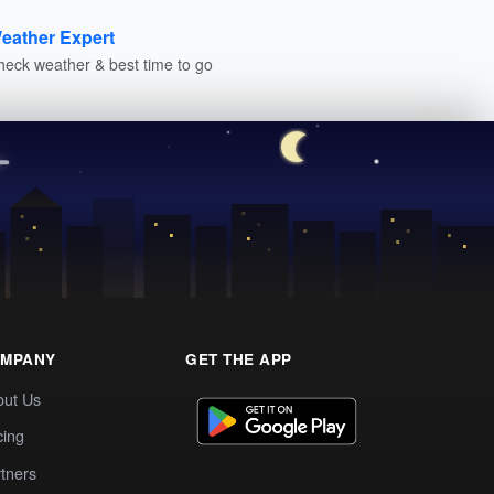
eather Expert
heck weather & best time to go
MPANY
GET THE APP
out Us
cing
tners