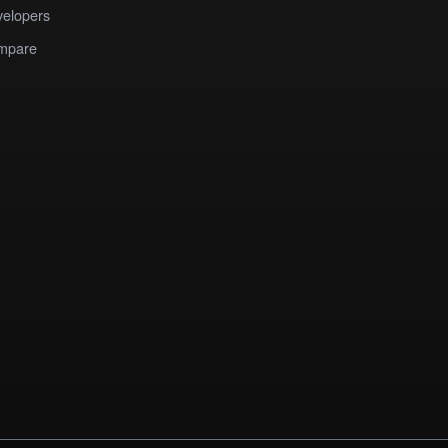
elopers
mpare