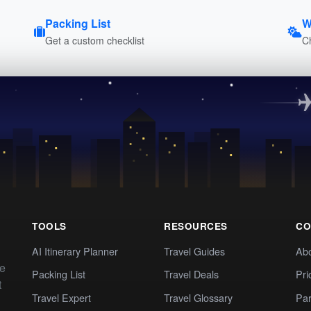
Packing List
W
Get a custom checklist
C
TOOLS
RESOURCES
CO
AI Itinerary Planner
Travel Guides
Ab
te
Packing List
Travel Deals
Pri
t
Travel Expert
Travel Glossary
Par