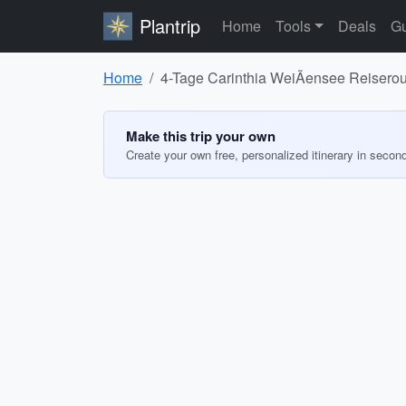
Plantrip
Home
Tools
Deals
Gu
Home
4-Tage Carinthia WeiÃensee Reiserou
Make this trip your own
Create your own free, personalized itinerary in secon