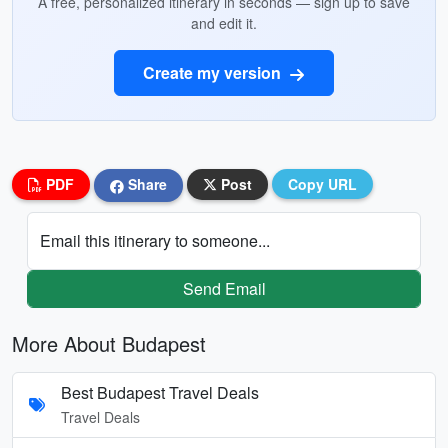
A free, personalized itinerary in seconds — sign up to save
and edit it.
Create my version
PDF
Share
Post
Copy URL
Email this itinerary to someone...
Send Email
More About Budapest
Best Budapest Travel Deals
Travel Deals